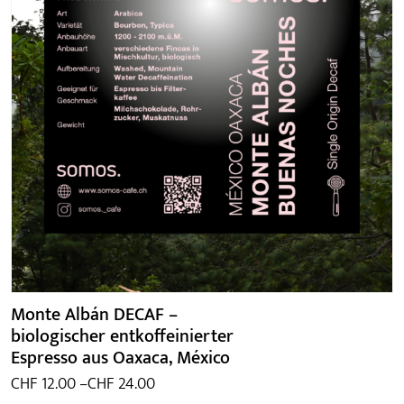
Monte Albán DECAF –
biologischer entkoffeinierter
Espresso aus Oaxaca, México
Preisspanne:
CHF
12.00
–
CHF
24.00