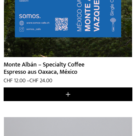
Monte Albán – Specialty Coffee
Espresso aus Oaxaca, México
Preisspanne:
CHF
12.00
–
CHF
24.00
CHF 12.00
bis
CHF 24.00