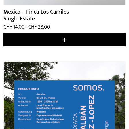
México – Finca Los Carriles
Single Estate
Preisspanne:
CHF
14.00
–
CHF
28.00
CHF 14.00
bis
CHF 28.00