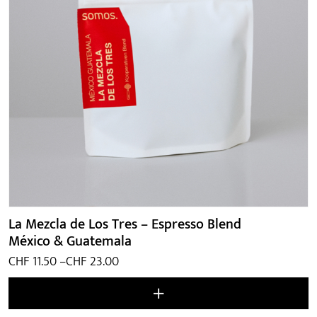
La Mezcla de Los Tres – Espresso Blend
México & Guatemala
Preisspanne:
CHF
11.50
–
CHF
23.00
CHF 11.50
bis