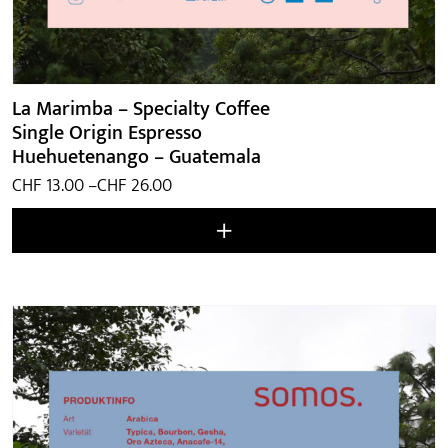
La Marimba – Specialty Coffee
Single Origin Espresso
Huehuetenango – Guatemala
Preisspanne:
CHF
13.00
–
CHF
26.00
CHF 13.00
bis
CHF 26.00